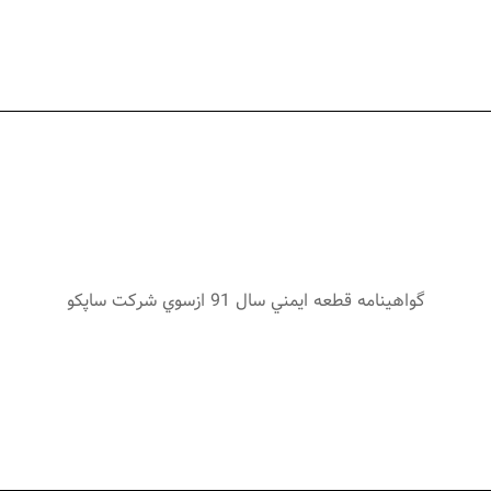
گواهينامه قطعه ايمني سال 91 ازسوي شركت ساپكو