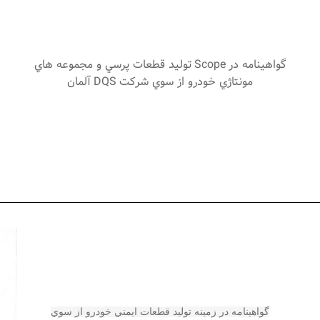
گواهينامه در
Scope
توليد قطعات پرسي و مجموعه هاي
مونتاژي خودرو از سوي شركت
DQS
آلمان
گواهينامه در زمينه توليد قطعات ايمني خودرو از سوي