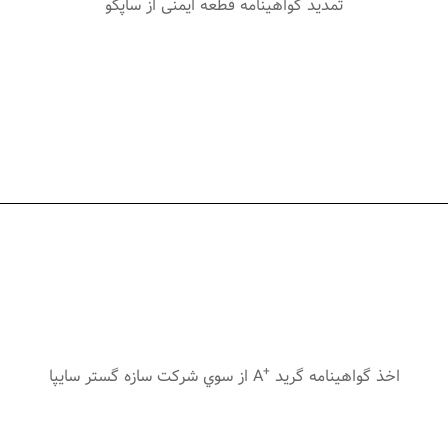
تمدید گواهینامه قطعه ایمنی از ساپکو
+
اخذ گواهينامه گريد
A از سوي شركت سازه گستر سايپا