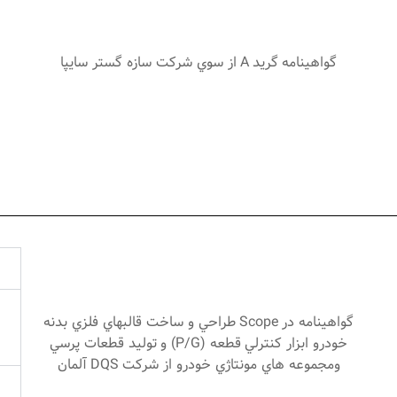
گواهينامه گريد
A
از سوي شركت سازه گستر سايپا
گواهينامه در
Scope
طراحي و ساخت قالبهاي فلزي بدنه
خودرو ابزار كنترلي قطعه (
P/G
) و توليد قطعات پرسي
ومجموعه هاي مونتاژي خودرو از شركت
DQS
آلمان