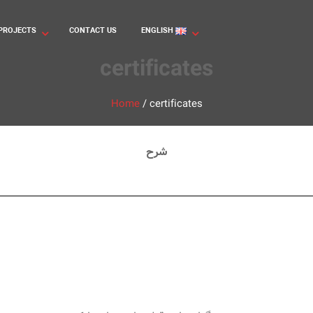
PROJECTS
CONTACT US
ENGLISH
certificates
Home
/
certificates
شرح