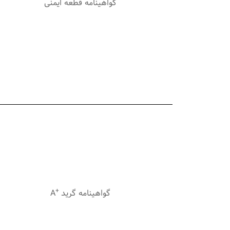
گواهینامه قطعه ایمنی
+
گواهينامه گريد
A