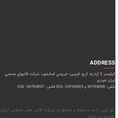
ADDRESS
كيلومتر 5 آزادراه كرج- قزوين؛ خروجي كمالشهر؛ شركت قالبهاي صنعتي
ايران خودرو
تلفن: 34704006 و 34704005- 026 فکس: 34704007- 026
حق کپی رایت محفوظ و متعلق به شرکت قالب های صنعتی ایران
خودرو می باشد