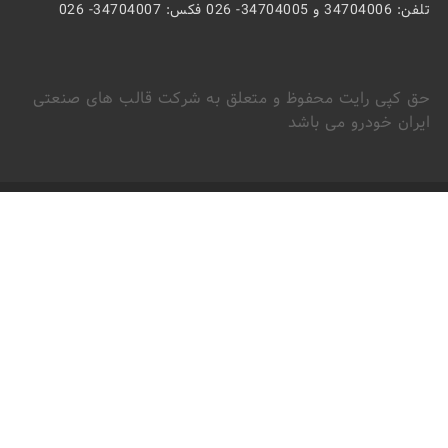
تلفن: 34704006 و 34704005- 026 فکس: 34704007- 026
حق کپی رایت محفوظ و متعلق به شرکت قالب های صنعتی
ایران خودرو می باشد