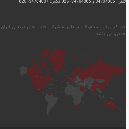
تلفن: 34704006 و 34704005- 026 فکس: 34704007- 026
حق کپی رایت محفوظ و متعلق به شرکت قالب های صنعتی ایران
خودرو می باشد