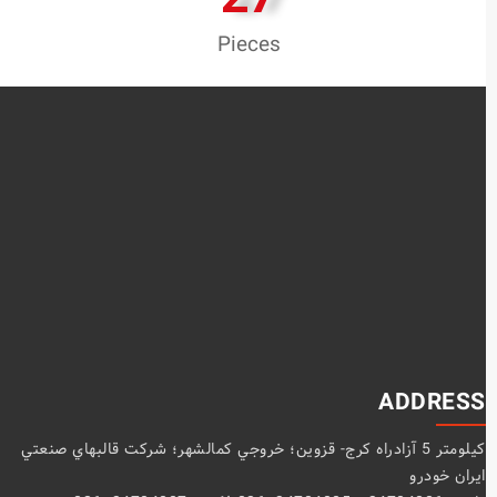
Pieces
ADDRESS
كيلومتر 5 آزادراه كرج- قزوين؛ خروجي كمالشهر؛ شركت قالبهاي صنعتي
ايران خودرو