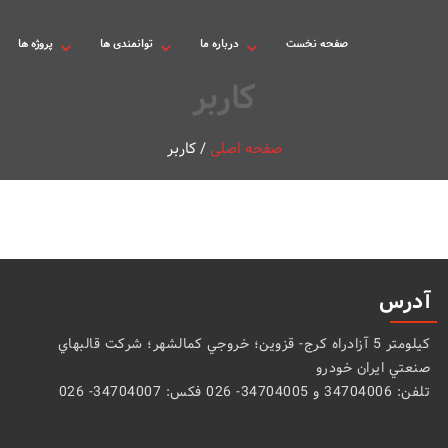
صفحه نخست
درباره ما
توانمندی ها
پروژه ها
کاربر
صفحه اصلی
/
کاربر
آدرس
كيلومتر 5 آزادراه كرج- قزوين؛ خروجي كمالشهر؛ شركت قالبهاي
صنعتي ايران خودرو
تلفن: 34704006 و 34704005- 026 فکس: 34704007- 026