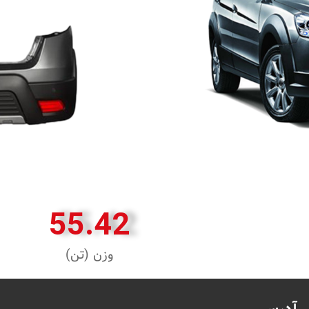
55.42
وزن (تن)