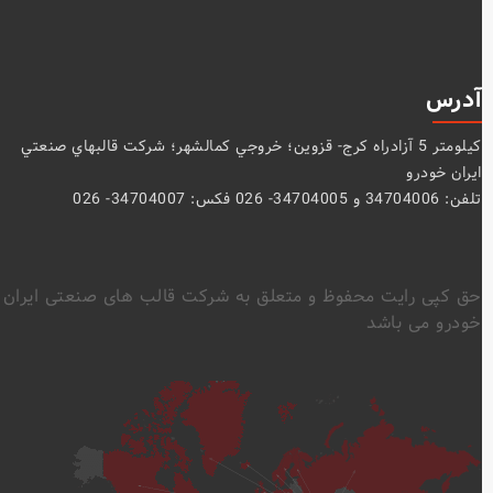
آدرس
كيلومتر 5 آزادراه كرج- قزوين؛ خروجي كمالشهر؛ شركت قالبهاي صنعتي
ايران خودرو
تلفن: 34704006 و 34704005- 026 فکس: 34704007- 026
حق کپی رایت محفوظ و متعلق به شرکت قالب های صنعتی ایران
خودرو می باشد