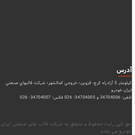
آدرس
كيلومتر 5 آزادراه كرج- قزوين؛ خروجي كمالشهر؛ شركت قالبهاي صنعتي
ايران خودرو
تلفن: 34704006 و 34704005- 026 فکس: 34704007- 026
حق کپی رایت محفوظ و متعلق به شرکت قالب های صنعتی ایران
خودرو می باشد