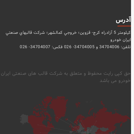
آدرس
كيلومتر 5 آزادراه كرج- قزوين؛ خروجي كمالشهر؛ شركت قالبهاي صنعتي
ايران خودرو
تلفن: 34704006 و 34704005- 026 فکس: 34704007- 026
حق کپی رایت محفوظ و متعلق به شرکت قالب های صنعتی ایران
خودرو می باشد