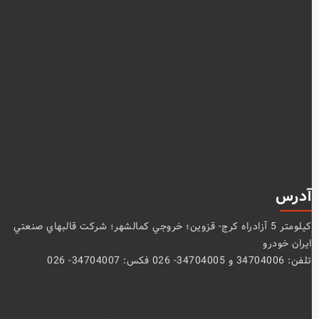
آدرس
كيلومتر 5 آزادراه كرج- قزوين؛ خروجي كمالشهر؛ شركت قالبهاي صنعتي
ايران خودرو
تلفن: 34704006 و 34704005- 026 فکس: 34704007- 026