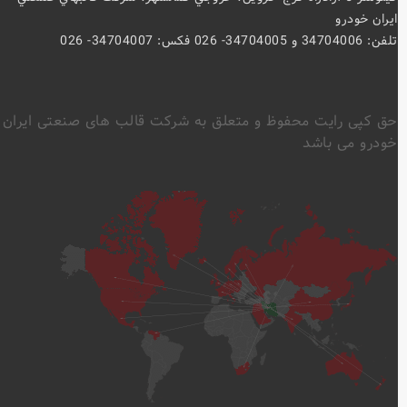
ايران خودرو
تلفن: 34704006 و 34704005- 026 فکس: 34704007- 026
حق کپی رایت محفوظ و متعلق به شرکت قالب های صنعتی ایران
خودرو می باشد