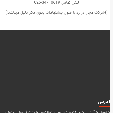
تلفن تماس 34710619-026
((شرکت مجاز در رد یا قبول پیشنهادات بدون ذکر دلیل میباشد))
آدرس
كيلومتر 5 آزادراه كرج- قزوين؛ خروجي كمالشهر؛ شركت قالبهاي صنعتي