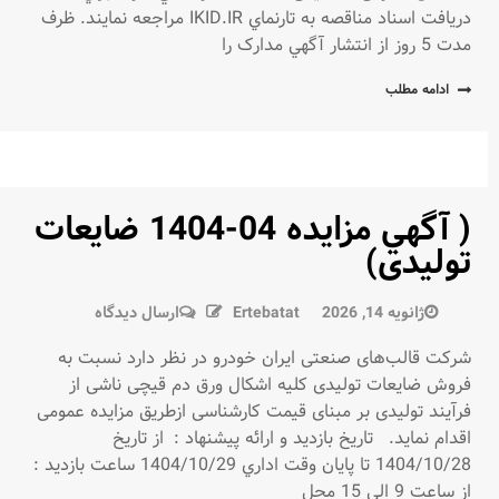
دريافت اسناد مناقصه به تارنماي IKID.IR مراجعه نمایند. ظرف
سرویس
مدت 5 روز از انتشار آگهي مدارک را
ایاب
و
ادامه مطلب
ذهاب
( آگهي مزايده 04-1404 ضایعات
توليدی)
در
ژانویه 14, 2026
Ertebatat
ارسال دیدگاه
(
شرکت قالب‌های صنعتی ایران خودرو در نظر دارد نسبت به
آگهي
فروش ضایعات تولیدی کلیه اشکال ورق دم قیچی ناشی از
مزايده
فرآیند تولیدی بر مبنای قیمت کارشناسی ازطریق مزایده عمومی
04-
اقدام نماید. تاريخ بازديد و ارائه پيشنهاد : از تاریخ
1404
1404/10/28 تا پايان وقت اداري 1404/10/29 ساعت بازدید :
ضایعات
از ساعت 9 الی 15 محل
توليدی)