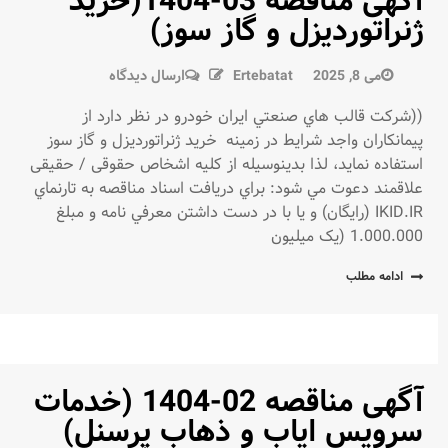
آگهی مناقصه 03-1404(خرید
ژنراتوردیزل و گاز سوز)
در
می 8, 2025
Ertebatat
ارسال دیدگاه
آگهی
((شركت قالب هاي صنعتي ايران خودرو در نظر دارد از
مناقصه
پيمانكاران واجد شرايط در زمينه خرید ژنراتوردیزل و گاز سوز
03-
استفاده نمايد، لذا بدينوسيله از كليه اشخاص حقوقی / حقیقی
1404(خرید
علاقمند دعوت مي شود: براي دريافت اسناد مناقصه به تارنماي
ژنراتوردیزل
IKID.IR (رايگان) و يا با در دست داشتن معرفي نامه و مبلغ
و
1.000.000 (یک میلیون
گاز
سوز)
ادامه مطلب
آگهی مناقصه 02-1404 (خدمات
سرویس ایاب و ذهاب پرسنل)