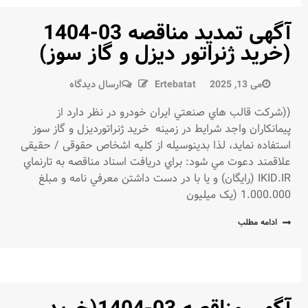
آگهی تمدید مناقصه 03-1404
(خرید ژنراتور دیزل و گاز سوز)
در
می 13, 2025
Ertebatat
ارسال دیدگاه
آگهی
((شركت قالب هاي صنعتي ايران خودرو در نظر دارد از
تمدید
پيمانكاران واجد شرايط در زمينه خرید ژنراتوردیزل و گاز سوز
مناقصه
استفاده نمايد، لذا بدينوسيله از كليه اشخاص حقوقی / حقیقی
03-
علاقمند دعوت مي شود: براي دريافت اسناد مناقصه به تارنماي
1404
IKID.IR (رايگان) و يا با در دست داشتن معرفي نامه و مبلغ
(خرید
1.000.000 (یک میلیون
ژنراتور
دیزل
ادامه مطلب
و
گاز
سوز)