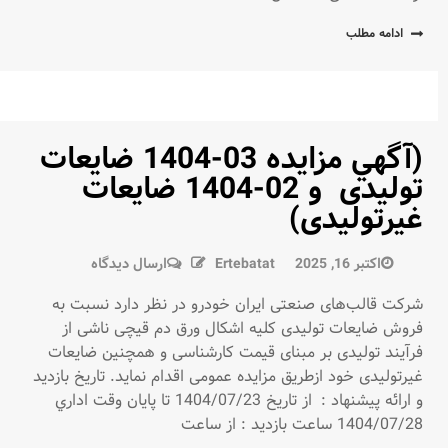
ادامه مطلب
(آگهي مزايده 03-1404 ضایعات
توليدی و 02-1404 ضایعات
غیرتولیدی)
در
اکتبر 16, 2025
Ertebatat
ارسال دیدگاه
(آگهي
شرکت قالب‌های صنعتی ایران خودرو در نظر دارد نسبت به
مزايده
فروش ضایعات تولیدی کلیه اشکال ورق دم قیچی ناشی از
03-
فرآیند تولیدی بر مبنای قیمت کارشناسی و همچنین ضایعات
1404
غیرتولیدی خود ازطریق مزایده عمومی اقدام نماید. تاريخ بازديد
ضایعات
و ارائه پيشنهاد : از تاریخ 1404/07/23 تا پايان وقت اداري
توليدی
1404/07/28 ساعت بازدید : از ساعت
و