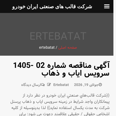
شرکت قالب های صنعتی ایران خودرو
ERTEBATAT
صفحه اصلی
/
ertebatat
آگهی مناقصه شماره 02 -1405
سرویس ایاب و ذهاب
در
جولای 19, 2026
Ertebatat
ارسال دیدگاه
آگهی
((شركت قالب‌هاي صنعتي ايران خودرو در نظر دارد از
مناقصه
پيمانكاران واجد شرايط در زمينه سرویس ایاب و ذهاب پرسنل
شماره
شرکت به مدت یکسال استفاده نمايد)) لذا بدينوسيله از كليه
02
اشخاص حقوقی / حقیقی علاقمند دعوت مي شود: براي
-1405