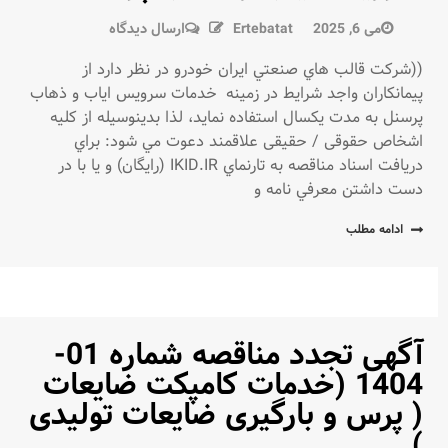
در
می 6, 2025
Ertebatat
ارسال دیدگاه
آگهی
((شركت قالب هاي صنعتي ايران خودرو در نظر دارد از
مناقصه
پيمانكاران واجد شرايط در زمينه خدمات سرویس ایاب و ذهاب
02-
پرسنل به مدت یکسال استفاده نمايد، لذا بدينوسيله از كليه
1404
اشخاص حقوقی / حقیقی علاقمند دعوت مي شود: براي
(خدمات
دريافت اسناد مناقصه به تارنماي IKID.IR (رايگان) و يا با در
سرویس
دست داشتن معرفي نامه و
ایاب
و
ادامه مطلب
ذهاب
پرسنل)
آگهی تجدد مناقصه شماره 01-
1404 (خدمات کامپکت ضایعات
( پرس و بارگیری ضایعات تولیدی
)