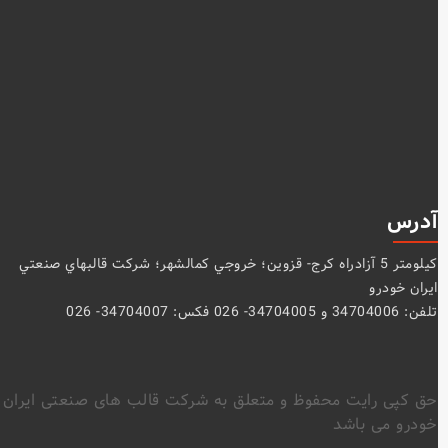
آدرس
كيلومتر 5 آزادراه كرج- قزوين؛ خروجي كمالشهر؛ شركت قالبهاي صنعتي
ايران خودرو
تلفن: 34704006 و 34704005- 026 فکس: 34704007- 026
حق کپی رایت محفوظ و متعلق به شرکت قالب های صنعتی ایران
خودرو می باشد