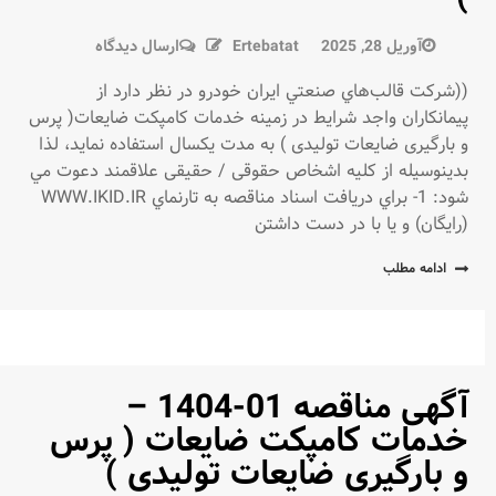
در
آوریل 28, 2025
Ertebatat
ارسال دیدگاه
آگهی
((شركت قالب‌هاي صنعتي ايران خودرو در نظر دارد از
تجدد
پيمانكاران واجد شرايط در زمينه خدمات کامپکت ضایعات( پرس
مناقصه
و بارگیری ضایعات تولیدی ) به مدت یکسال استفاده نمايد، لذا
شماره
بدينوسيله از كليه اشخاص حقوقی / حقیقی علاقمند دعوت مي
01-
شود: 1- براي دريافت اسناد مناقصه به تارنماي WWW.IKID.IR
1404
(رايگان) و يا با در دست داشتن
(خدمات
کامپکت
ادامه مطلب
ضایعات
(
پرس
و
بارگیری
آگهی مناقصه 01-1404 –
ضایعات
خدمات کامپکت ضایعات ( پرس
تولیدی
و بارگیری ضایعات تولیدی )
)