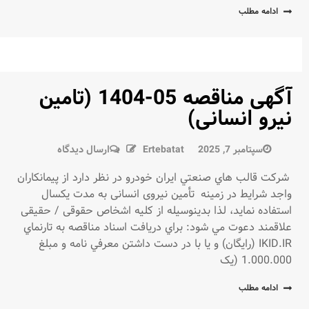
02-
ادامه مطلب
1404
ضایعات
غیرتولیدی)
آگهی مناقصه 05-1404 (تامین
نیرو انسانی)
در
سپتامبر 7, 2025
Ertebatat
ارسال دیدگاه
آگهی
شركت قالب هاي صنعتي ايران خودرو در نظر دارد از پيمانكاران
مناقصه
واجد شرايط در زمينه تأمین نیروی انسانی به مدت یکسال
05-
استفاده نمايد، لذا بدينوسيله از كليه اشخاص حقوقی / حقیقی
1404
علاقمند دعوت مي شود: براي دريافت اسناد مناقصه به تارنماي
(تامین
IKID.IR (رايگان) و يا با در دست داشتن معرفي نامه و مبلغ
نیرو
1.000.000 (یک
انسانی)
ادامه مطلب