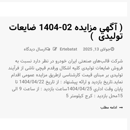
( آگهي مزايده 02-1404 ضایعات
توليدی )
در
جولای 13, 2025
Ertebatat
ارسال دیدگاه
(
شرکت قالب‌های صنعتی ایران خودرو در نظر دارد نسبت به
آگهي
فروش ضایعات تولیدی کلیه اشکال ورقدم قیچی ناشی از فرآیند
مزايده
تولیدی بر مبنای قیمت کارشناسی ازطریق مزایده عمومی اقدام
02-
نماید.تاريخ بازديد و ارائه پيشنهاد : از تاریخ 1404/04/22 تا
1404
پايان وقت اداري 1404/04/25ساعت بازدید : از ساعت 9 الی
ضایعات
15محل بازديد : كرج كيلومتر 5
توليدی
)
ادامه مطلب