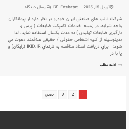
در
آوریل 15, 2025
Ertebatat
ارسال دیدگاه
آگهی
شركت قالب هاي صنعتي ايران خودرو در نظر دارد از پيمانكاران
مناقصه
واجد شرايط در زمينه خدمات کامپکت ضایعات ( پرس و
01-
بارگیری ضایعات تولیدی ) به مدت یکسال استفاده نمايد، لذا
1404
بدينوسيله از كليه اشخاص حقوقی / حقیقی علاقمند دعوت مي
–
شود: براي دريافت اسناد مناقصه به تارنماي IKID.IR (رايگان) و
خدمات
يا با در
کامپکت
ضایعات
ادامه مطلب
(
پرس
و
بارگیری
فحه‌بندی
1
2
3
بعدی
ضایعات
تولیدی
وشته‌ها
)