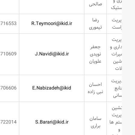
زی و
صالحی
تیک
یریت
رضا
2634716553
R.Teymoori@ikid.ir
است
تیموری
یریت
اری و
جعفر
یرات
نویدی
J.Navidi@ikid.ir
2634710609
شین
علویان
لات
ریت
احسان
ابع
E.Nabizadeh@ikid
2634706606
نبی زاده
سانی
نشین
یریت
سامان
تم ها
S.Barari@ikid.ir
2634722014
براری
و