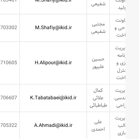
اونت
M.Shafiy@ikid.ir
2634703461
شفیعی
لید
اونت
مجتبی
حی و
M.Shafiy@ikid.ir
2634703302
شفیعی
خت
یریت
نامه
حسین
زی و
H.Alipour@ikid.ir
2634710605
علیپور
ترل
خت
یریت
کمال
دسی
علائی
K.Tabatabaei@ikid.ir
2634706607
احی
طباطبائی
یریت
علی
الب
A.Ahmadi@ikid.ir
2634705322
احمدی
ازی