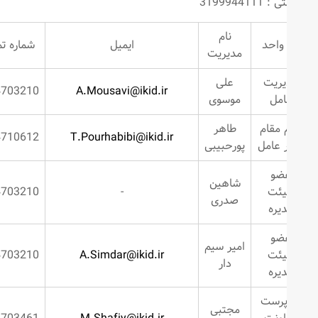
319994411
نام
 واحد
ایمیل
شماره تماس
مدیریت
یریت
علی
2634703210
A.Mousavi@ikid.ir
امل
موسوی
 مقام
طاهر
2634710612
T.Pourhabibi@ikid.ir
 عامل
پورحبیبی
ضو
شاهین
ئت
-
2634703210
صدری
یره
ضو
امیر سیم
ئت
A.Simdar@ikid.ir
2634703210
دار
یره
رست
مجتبی