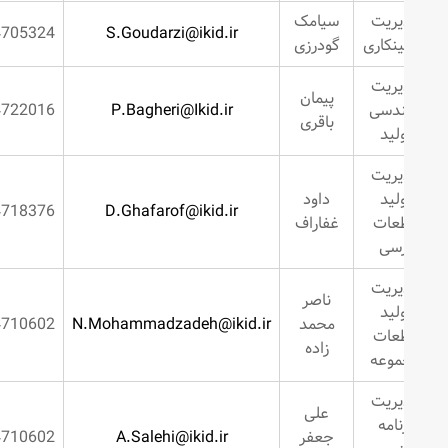
یریت
سیامک
2634705324
S.Goudarzi@ikid.ir
نکاری
گودرزی
یریت
پیمان
دسی
P.Bagheri@Ikid.ir
2634722016
باقری
لید
یریت
لید
داود
2634718376
D.Ghafarof@ikid.ir
عات
غفاراف
رسی
یریت
ناصر
لید
محمد
N.Mohammadzadeh@ikid.ir
2634710602
عات
زاده
موعه
یریت
علی
نامه
جعفر
A.Salehi@ikid.ir
2634710602