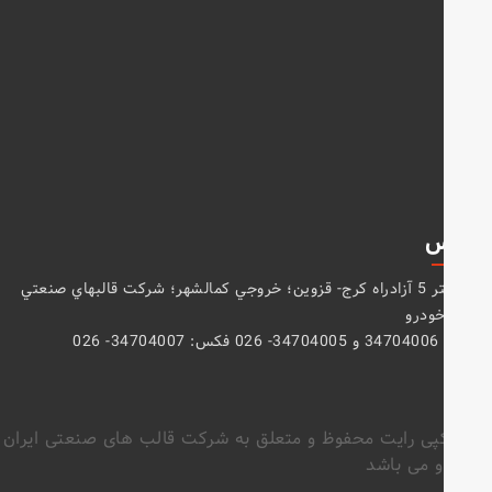
س
كيلومتر 5 آزادراه كرج- قزوين؛ خروجي كمالشهر؛ شركت قالبهاي صنعتي
خودرو
- 026
ی رایت محفوظ و متعلق به شرکت قالب های صنعتی ایران
 می باشد