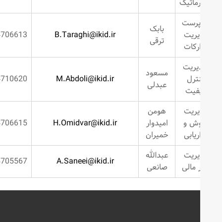
رماتیک
رست
بابک
یریت
B.Taraghi@ikid.ir
2634706613
ترقی
رکات
ریت
مسعود
ترل
M.Abdoli@ikid.ir
2634710620
عبدلی
فیت
یریت
هومن
ش و
امیدوار
H.Omidvar@ikid.ir
2634706615
اریابی
خمیران
یریت
عبدالله
2634705567
A.Saneei@ikid.ir
 مالی
صانعی