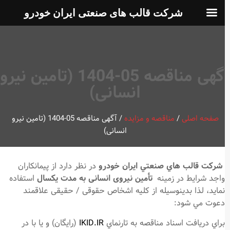
شرکت قالب های صنعتی ایران خودرو
آگهی مناقصه 05-1404 (تامین نیرو
انسانی)
صفحه اصلی
/
مناقصه و مزایده
/
آگهی مناقصه 05-1404 (تامین نیرو
انسانی)
شركت قالب هاي صنعتي ايران خودرو
در نظر دارد از پيمانكاران
واجد شرايط در زمينه
تأمین نیروی انسانی به مدت یکسال
استفاده
نمايد، لذا بدينوسيله از كليه اشخاص حقوقی / حقیقی علاقمند
دعوت مي شود:
براي دريافت اسناد مناقصه به تارنماي
IKID.IR
(رايگان) و يا با در