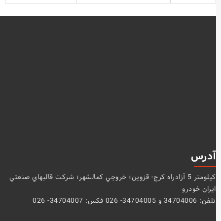
آدرس
كيلومتر 5 آزادراه كرج- قزوين؛ خروجي كمالشهر؛ شركت قالبهاي صنعتي
ايران خودرو
تلفن: 34704006 و 34704005- 026 فکس: 34704007- 026