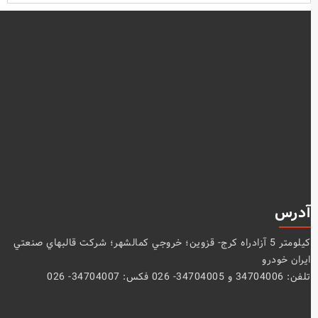
آدرس
كيلومتر 5 آزادراه كرج- قزوين؛ خروجي كمالشهر؛ شركت قالبهاي صنعتي
ايران خودرو
تلفن: 34704006 و 34704005- 026 فکس: 34704007- 026