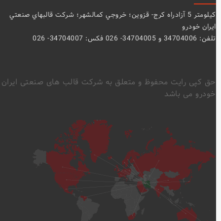
كيلومتر 5 آزادراه كرج- قزوين؛ خروجي كمالشهر؛ شركت قالبهاي صنعتي
ايران خودرو
تلفن: 34704006 و 34704005- 026 فکس: 34704007- 026
حق کپی رایت محفوظ و متعلق به شرکت قالب های صنعتی ایران
خودرو می باشد