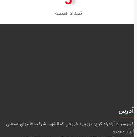
تعداد قطعه
آدرس
كيلومتر 5 آزادراه كرج- قزوين؛ خروجي كمالشهر؛ شركت قالبهاي صنعتي
ايران خودرو