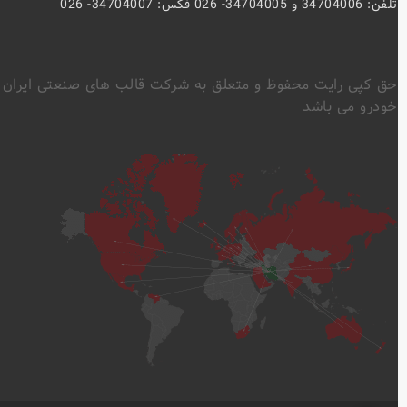
تلفن: 34704006 و 34704005- 026 فکس: 34704007- 026
حق کپی رایت محفوظ و متعلق به شرکت قالب های صنعتی ایران
خودرو می باشد