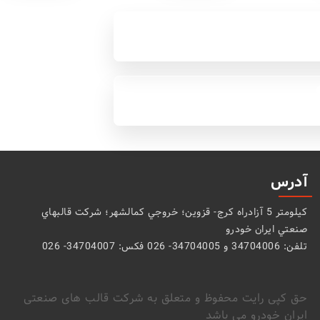
آدرس
كيلومتر 5 آزادراه كرج- قزوين؛ خروجي كمالشهر؛ شركت قالبهاي
صنعتي ايران خودرو
تلفن: 34704006 و 34704005- 026 فکس: 34704007- 026
حق کپی رایت محفوظ و متعلق به شرکت قالب های صنعتی
ایران خودرو می باشد