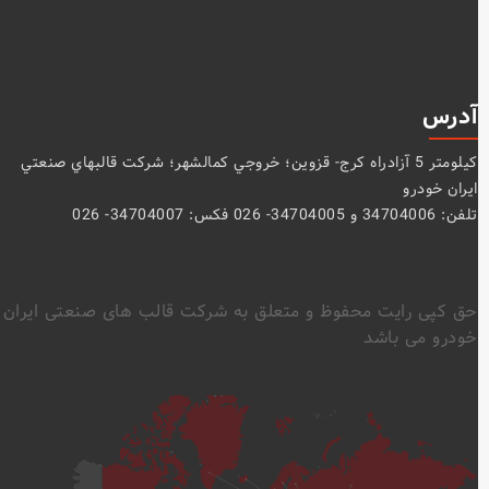
آدرس
كيلومتر 5 آزادراه كرج- قزوين؛ خروجي كمالشهر؛ شركت قالبهاي صنعتي
ايران خودرو
تلفن: 34704006 و 34704005- 026 فکس: 34704007- 026
حق کپی رایت محفوظ و متعلق به شرکت قالب های صنعتی ایران
خودرو می باشد