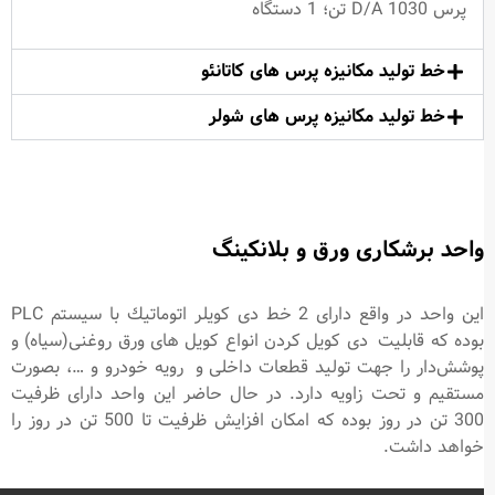
پرس D/A 1030 تن؛ 1 دستگاه
خط تولید مکانیزه پرس های کاتانئو
خط تولید مکانیزه پرس ­های شولر
واحد برشكاری ورق و بلانکینگ
این واحد در واقع دارای 2 خط دی كويلر اتوماتيك با سيستم PLC
بوده که قابليت دی كويل كردن انواع کویل های ورق روغنی(سیاه) و
پوشش‌دار را جهت تولید قطعات داخلی و رویه خودرو و …، بصورت
مستقيم و تحت زاويه دارد. در حال حاضر این واحد دارای ظرفیت
300 تن در روز بوده كه امکان افزایش ظرفیت تا 500 تن در روز را
خواهد داشت.