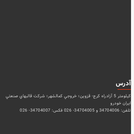
آدرس
كيلومتر 5 آزادراه كرج- قزوين؛ خروجي كمالشهر؛ شركت قالبهاي صنعتي
ايران خودرو
تلفن: 34704006 و 34704005- 026 فکس: 34704007- 026