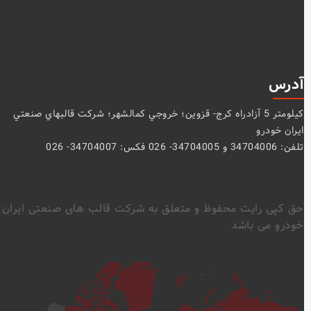
آدرس
كيلومتر 5 آزادراه كرج- قزوين؛ خروجي كمالشهر؛ شركت قالبهاي صنعتي
ايران خودرو
تلفن: 34704006 و 34704005- 026 فکس: 34704007- 026
حق کپی رایت محفوظ و متعلق به شرکت قالب های صنعتی ایران
خودرو می باشد