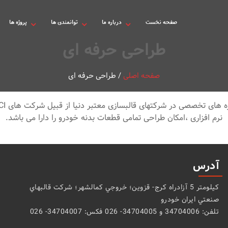
صفحه نخست
درباره ما
توانمندی ها
پروژه ها
طراحی حرفه ای
صفحه اصلی
/
طراحی حرفه ای
نرم افزاری ،امكان طراحی تمامی قطعات بدنه خودرو را دارا می باشد.
آدرس
كيلومتر 5 آزادراه كرج- قزوين؛ خروجي كمالشهر؛ شركت قالبهاي
صنعتي ايران خودرو
تلفن: 34704006 و 34704005- 026 فکس: 34704007- 026