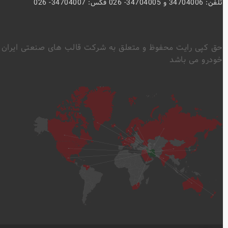
تلفن: 34704006 و 34704005- 026 فکس: 34704007- 026
حق کپی رایت محفوظ و متعلق به شرکت قالب های صنعتی ایران
خودرو می باشد