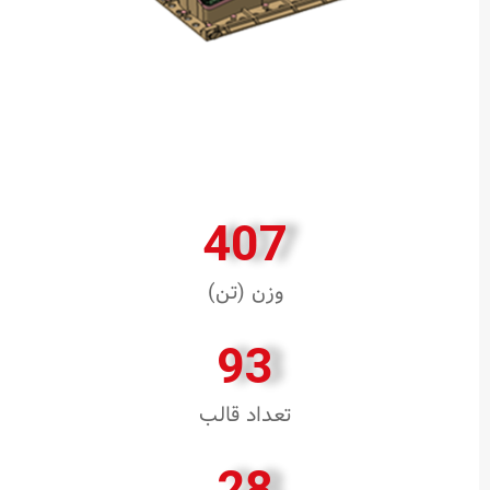
407
وزن (تن)
93
تعداد قالب
28