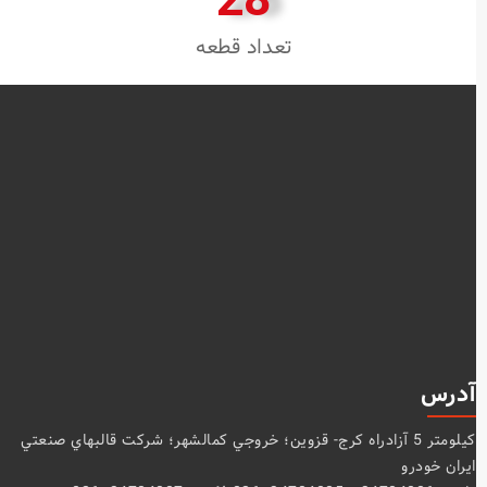
تعداد قطعه
آدرس
كيلومتر 5 آزادراه كرج- قزوين؛ خروجي كمالشهر؛ شركت قالبهاي صنعتي
ايران خودرو