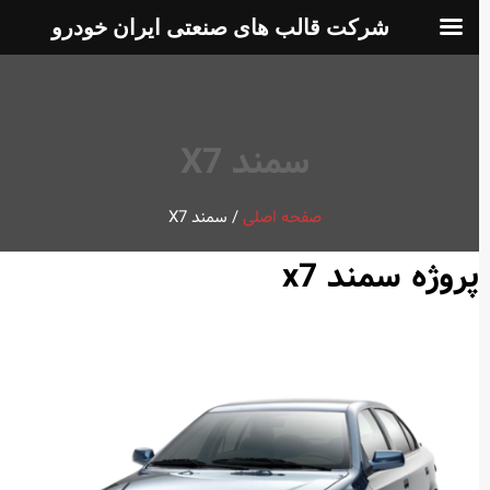
شرکت قالب های صنعتی ایران خودرو
سمند X7
صفحه اصلی
/
سمند X7
پروژه سمند x7