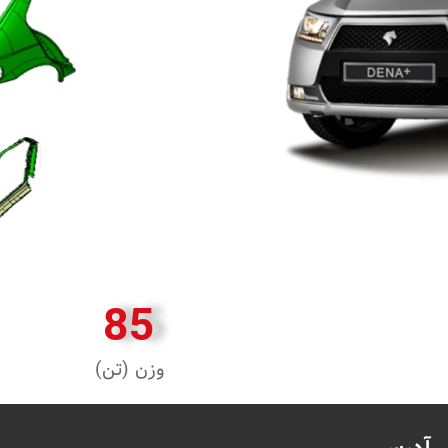
85
وزن (تن)