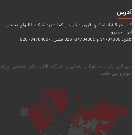
آدرس
كيلومتر 5 آزادراه كرج- قزوين؛ خروجي كمالشهر؛ شركت قالبهاي صنعتي
ايران خودرو
تلفن: 34704006 و 34704005- 026 فکس: 34704007- 026
حق کپی رایت محفوظ و متعلق به شرکت قالب های صنعتی ایران
خودرو می باشد