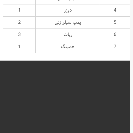
4
دوزر
1
5
پمپ سیلر زنی
2
6
ربات
3
7
همینگ
1