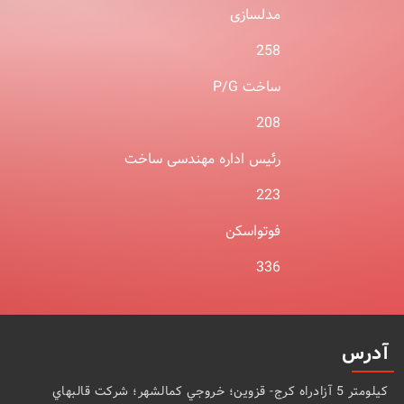
مدلسازی
258
ساخت P/G
208
رئیس اداره مهندسی ساخت
223
فوتواسکن
336
آدرس
كيلومتر 5 آزادراه كرج- قزوين؛ خروجي كمالشهر؛ شركت قالبهاي