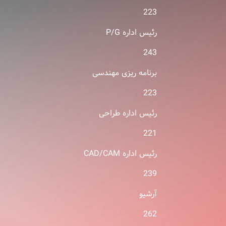
223
رئیس اداره P/G
243
برنامه ریزی مهندسی
223
رئیس اداره طراحی
221
رئیس اداره CAD/CAM
239
آرشیو
262