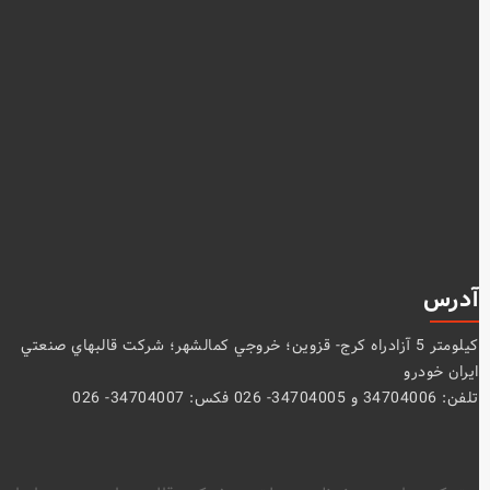
آدرس
كيلومتر 5 آزادراه كرج- قزوين؛ خروجي كمالشهر؛ شركت قالبهاي صنعتي
ايران خودرو
تلفن: 34704006 و 34704005- 026 فکس: 34704007- 026