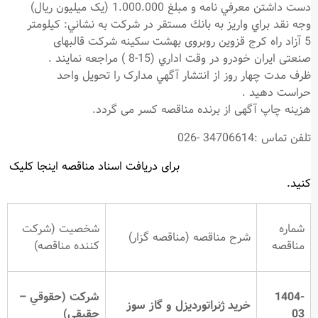
دست داشتن معرفي نامه و مبلغ 1.000.000 (یک میلیون ریال)
وجه نقد براي واريز به بانك مستقر در شركت به نشاني: كیلومتر
5 آزاد راه کرج قزوین روبروی بهشت سکینه شرکت قالبهای
صنعتی ایران خودرو در وقت اداري (15-8 ) مراجعه نمايند .
ظرف مدت چهار روز از انتشار آگهي مدارک را تحویل واحد
حراست دهید .
هزینه چاپ آگهی از برنده مناقصه کسر می گردد.
تلفن تماس :34706614 -026
برای دریافت اسناد مناقصه اینجا کلیک
کنید.
شماره
شخصيت (شرکت
شرح مناقصه (مناقصه گزار)
مناقصه
کننده مناقصه)
1404-
شركت (حقوقي –
خرید ژنراتوردیزل و گاز سوز
03
حقیقی)