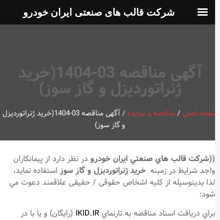
شرکت قالب های صنعتی ایران خودرو
آگهی مناقصه 03-1404(خرید
ژنراتوردیزل و گاز سوز)
فحه اصلی
/
مناقصه و مزایده
/
آگهی مناقصه 03-1404(خرید ژنراتوردیزل
و گاز سوز)
((شركت قالب هاي صنعتي ايران خودرو
در نظر دارد از پيمانكاران
واجد شرايط در زمينه
خرید ژنراتوردیزل و گاز سوز
استفاده نمايد،
لذا بدينوسيله از كليه اشخاص حقوقی / حقیقی علاقمند دعوت مي
شود:
براي دريافت اسناد مناقصه به تارنماي
IKID.IR
(رايگان) و يا با در