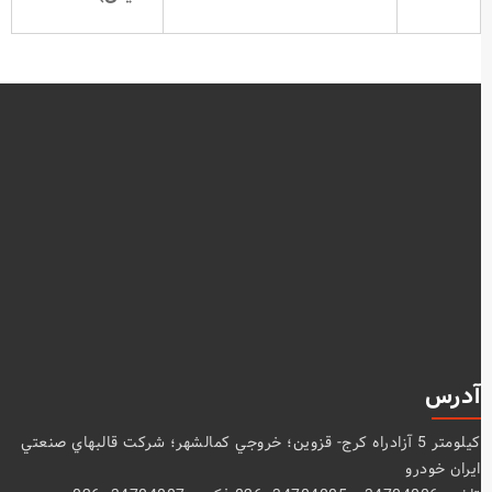
آدرس
كيلومتر 5 آزادراه كرج- قزوين؛ خروجي كمالشهر؛ شركت قالبهاي صنعتي
ايران خودرو