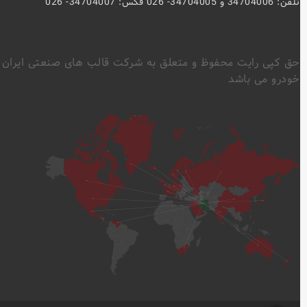
تلفن: 34704006 و 34704005- 026 فکس: 34704007- 026
حق کپی رایت محفوظ و متعلق به شرکت قالب های صنعتی ایران
خودرو می باشد