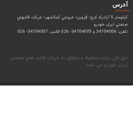
آدرس
كيلومتر 5 آزادراه كرج- قزوين؛ خروجي كمالشهر؛ شركت قالبهاي
صنعتي ايران خودرو
تلفن: 34704006 و 34704005- 026 فکس: 34704007- 026
حق کپی رایت محفوظ و متعلق به شرکت قالب های صنعتی
ایران خودرو می باشد