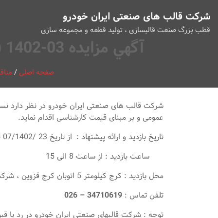
شرکت قالب های صنعتی ایران خودرو
قطب بزرگ صنعت قالبسازی ، تولید قطعه و مجموعه سازی
آگهي مزايده 03-1402 (ضایعات توليدی) و مزایده 05-1402 (ضایعات غیر تولیدی)
صفحه اصلی
/
مناق
شرکت قالب های صنعتی ایران خودرو در نظر دارد نسبت
عمومی و بر مبنای قیمت کارشناسی اقدام نماید.
تاريخ بازديد و ارائه پيشنهاد : از تاریخ 23 /07/1402 تا پايان وقت اداري 26 /07/1402
ساعت بازدید : از ساعت 8 الی 15
محل بازديد : كرج كيلومتر 5 اتوبان كرج قزوين ، شركت قالبهاي صنعتي ايران خودرو
تلفن تماس :
34710619
–
026
توجه : شركت قالبهاي صنعتي ايران خودرو در رد يا قبو