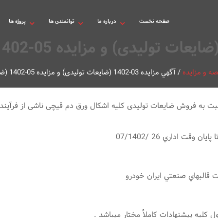
صفحه نخست
درباره ما
توانمندی ها
پروژه ها
صه و مزایده
/
آگهي مزايده 03-1402 (ضایعات توليدی) و مزایده 05-1402 (ضایعات غیر تولیدی)
 به فروش ضایعات تولیدی کلیه اشکال ورق دم قیچی ناشی از فرآیند تو
ل كليه پيشنهادات كاملأ مختار ميباشد .