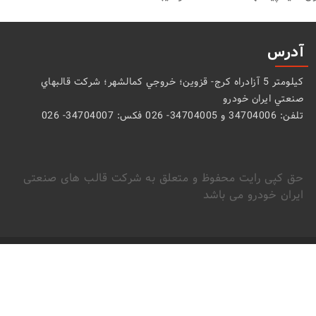
آدرس
كيلومتر 5 آزادراه كرج- قزوين؛ خروجي كمالشهر؛ شركت قالبهاي
صنعتي ايران خودرو
تلفن: 34704006 و 34704005- 026 فکس: 34704007- 026
حق کپی رایت محفوظ و متعلق به شرکت قالب های صنعتی
ایران خودرو می باشد