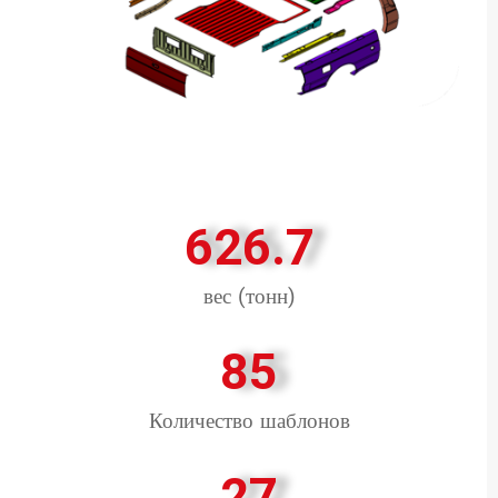
626.7
вес (тонн)
85
Количество шаблонов
27