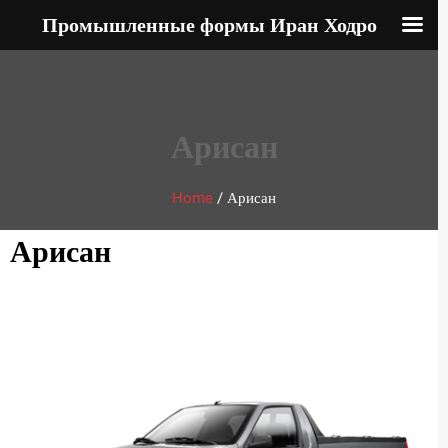
Промышленные формы Иран Ходро
Арисан
Home
/
Арисан
Арисан