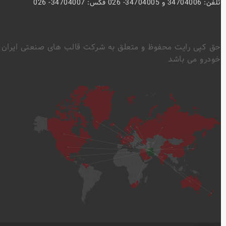
تلفن: 34704006 و 34704005- 026 فکس: 34704007- 026
حق کپی رایت محفوظ و متعلق به شرکت قالب های صنعتی ایران
خودرو می باشد