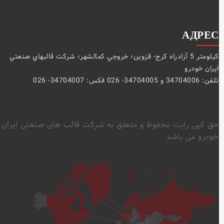
АДРЕС
كيلومتر 5 آزادراه كرج- قزوين؛ خروجي كمالشهر؛ شركت قالبهاي صنعتي
ايران خودرو
تلفن: 34704006 و 34704005- 026 فکس: 34704007- 026
حق کپی رایت محفوظ و متعلق به شرکت قالب های صنعتی ایران
خودرو می باشد