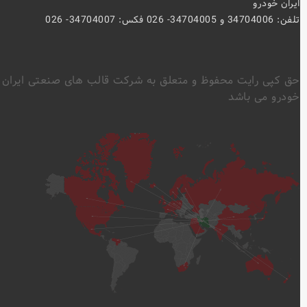
ايران خودرو
تلفن: 34704006 و 34704005- 026 فکس: 34704007- 026
حق کپی رایت محفوظ و متعلق به شرکت قالب های صنعتی ایران
خودرو می باشد