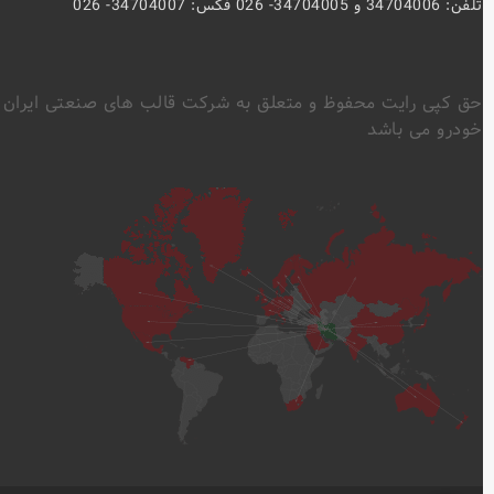
تلفن: 34704006 و 34704005- 026 فکس: 34704007- 026
حق کپی رایت محفوظ و متعلق به شرکت قالب های صنعتی ایران
خودرو می باشد