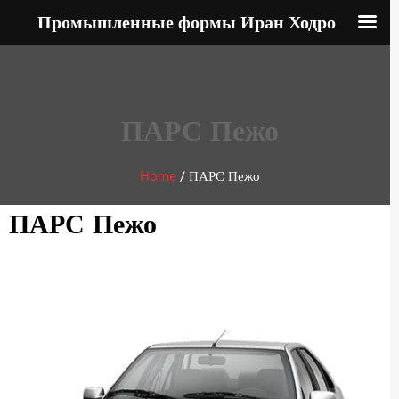
Промышленные формы Иран Ходро
ПАРС Пежо
Home
/
ПАРС Пежо
ПАРС Пежо