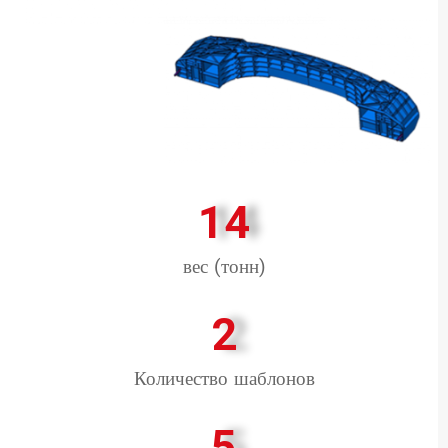
14
вес (тонн)
2
Количество шаблонов
5